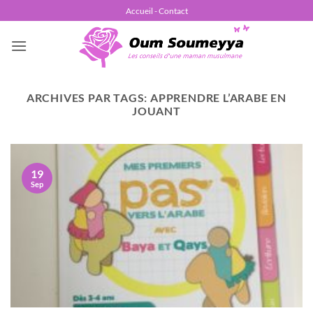
Passer
Accueil - Contact
au
contenu
ARCHIVES PAR TAGS:
APPRENDRE L’ARABE EN
JOUANT
19
Sep