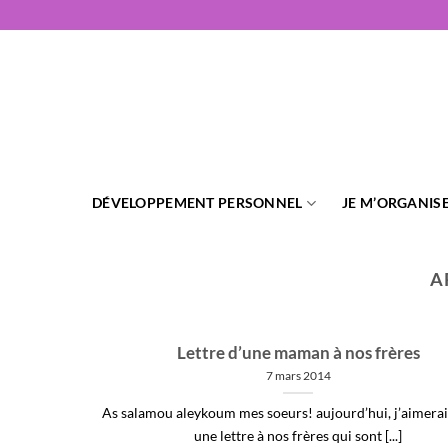
Passer
au
contenu
DÉVELOPPEMENT PERSONNEL
JE M’ORGANIS
A
Lettre d’une maman à nos frères
7 mars 2014
As salamou aleykoum mes soeurs! aujourd’hui, j’aimerai
une lettre à nos frères qui sont [...]