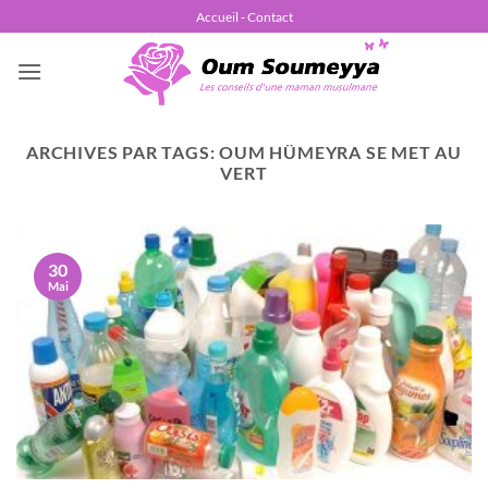
Passer
Accueil - Contact
au
contenu
ARCHIVES PAR TAGS:
OUM HÜMEYRA SE MET AU
VERT
30
Mai