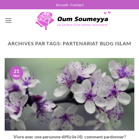
Passer
Accueil - Contact
au
contenu
ARCHIVES PAR TAGS:
PARTENARIAT BLOG ISLAM
21
Nov
Vivre avec une personne difficile (4): comment pardonner?