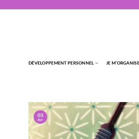
Passer
au
contenu
DÉVELOPPEMENT PERSONNEL
JE M’ORGANIS
03
Avr