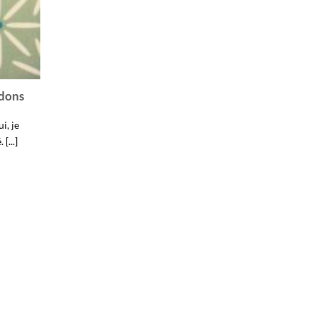
édons
i, je
[...]