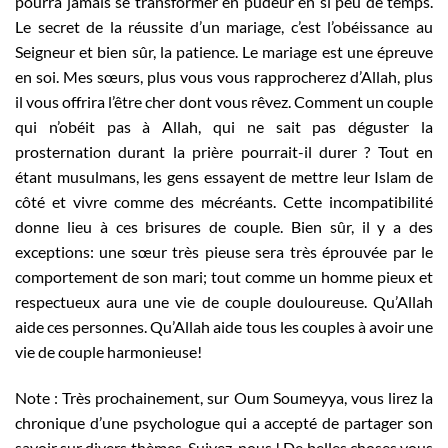
pourra jamais se transformer en pudeur en si peu de temps.
Le secret de la réussite d’un mariage, c’est l’obéissance au
Seigneur et bien sûr, la patience. Le mariage est une épreuve
en soi. Mes sœurs, plus vous vous rapprocherez d’Allah, plus
il vous offrira l’être cher dont vous rêvez. Comment un couple
qui n’obéit pas à Allah, qui ne sait pas déguster la
prosternation durant la prière pourrait-il durer ? Tout en
étant musulmans, les gens essayent de mettre leur Islam de
côté et vivre comme des mécréants. Cette incompatibilité
donne lieu à ces brisures de couple. Bien sûr, il y a des
exceptions: une sœur très pieuse sera très éprouvée par le
comportement de son mari; tout comme un homme pieux et
respectueux aura une vie de couple douloureuse. Qu’Allah
aide ces personnes. Qu’Allah aide tous les couples à avoir une
vie de couple harmonieuse!
Note : Très prochainement, sur Oum Soumeyya, vous lirez la
chronique d’une psychologue qui a accepté de partager son
savoir sur divers thèmes. Suivez-nous ! De belles choses vous