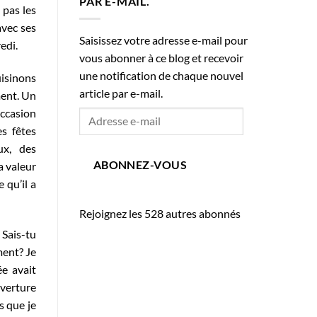
PAR E-MAIL.
 pas les
vec ses
Saisissez votre adresse e-mail pour
edi.
vous abonner à ce blog et recevoir
une notification de chaque nouvel
uisinons
article par e-mail.
ment. Un
occasion
Adresse
s fêtes
e-
mail
ux, des
ABONNEZ-VOUS
a valeur
 qu’il a
Rejoignez les 528 autres abonnés
 Sais-tu
ment? Je
ée avait
uverture
s que je