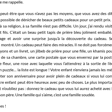
je me rappelle.
 peut-être que vous n’avez pas les moyens, que vous avez des dif
t possible de dénicher de beaux petits cadeaux pour un petit prix
sa religion, à sa famille n’est pas difficile. Un jour, j’ai rendu visi
 fils. C’était un beau petit tapis de prière bleu joliment emballé. 
llage et avoir une surprise jusqu’à la découverte du cadeau. S
lui ai montré. Un cadeau peut faire des miracles. Il ne doit pas forcém
yons et un livret, un jilbeb de prière pour une fille, un khamis po
mur de sa chambre, une carte postale que vous enverrez par la pos
fleur, une rose avec laquelle vous l’attendrez à la sortie de l’é
un puzzle… la liste est longue ! Votre enfant n’enviera jamais les m
 fêter son anniversaire pour avoir plein de cadeaux si vous lui co
tre enfant peut être heureux avec peu de choses. Le plus importan
 n’oubliez pas : donnez le cadeau que vous lui aurez acheté avec 
n père. Une famille qui s’aime, c’est une famille soudée.
es !