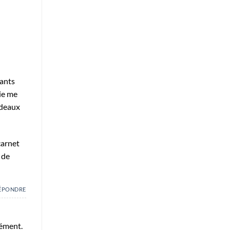
fants
vie me
adeaux
carnet
 de
ÉPONDRE
sément.