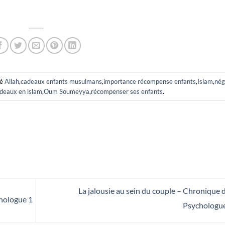
ué
Allah
,
cadeaux enfants musulmans
,
importance récompense enfants
,
Islam
,
nég
adeaux en islam
,
Oum Soumeyya
,
récompenser ses enfants
.
La jalousie au sein du couple – Chronique 
chologue 1
Psychologu