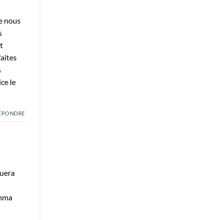
ue nous
s
t
faites
s
ce le
ÉPONDRE
tuera
umma