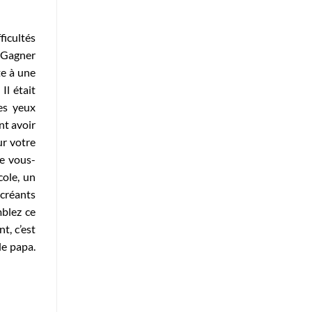
ficultés
. Gagner
te à une
Il était
es yeux
ent avoir
ur votre
te vous-
cole, un
écréants
mblez ce
t, c’est
le papa.