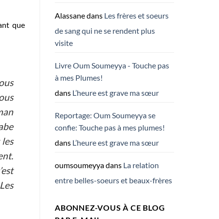
Alassane
dans
Les frères et soeurs
tant que
de sang qui ne se rendent plus
visite
Livre Oum Soumeyya - Touche pas
à mes Plumes!
Nous
dans
L’heure est grave ma sœur
nous
man
Reportage: Oum Soumeyya se
rabe
confie: Touche pas à mes plumes!
 les
dans
L’heure est grave ma sœur
ent.
oumsoumeyya
dans
La relation
’est
entre belles-soeurs et beaux-frères
 Les
ABONNEZ-VOUS À CE BLOG