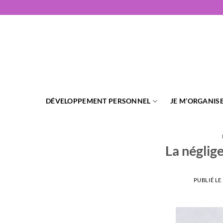
Passer
au
contenu
DÉVELOPPEMENT PERSONNEL
JE M’ORGANIS
La néglig
PUBLIÉ LE