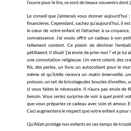
l’ouvre pour le lire, ce sont de beaux souvenirs dont 
Le conseil que j’aimerais vous donner aujourd’hui :
financières. Cependant, sachez qu’aujourd’hui, il es
le cœur de votre enfant et l’attacher à sa croyance, à 
connaissance. J’ai voulu offrir un cadeau à son petit
tellement content. Ce plaisir de déchirer l’emba
pétillaient. Il disait ‘j’ai envie de prier moi !’ et je 
une connotation religieuse. Un verre coloré, des cra
fils, des perles, un livre, un autocollant pour le 
même et qu’il/elle recevra un matin émerveillé, une 
poisson, un set de bricolage,des boucles d’oreilles, 
si vous faites le nécessaire. Il n’aura pas envie de
besoin. Vous seriez surprise de voir à quel point vo
que vous prépariez ce cadeau avec soin et amour. Et
Ceci augmentera le respect que votre enfant a pour so
Qu’Allah protège nos enfants en ces temps de troubl