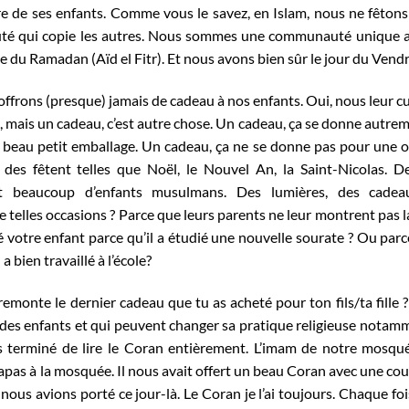
re de ses enfants. Comme vous le savez, en Islam, nous ne fêtons
é qui copie les autres. Nous sommes une communauté unique a
fête du Ramadan (Aïd el Fitr). Et nous avons bien sûr le jour du Vendr
ffrons (presque) jamais de cadeau à nos enfants. Oui, nous leur c
, mais un cadeau, c’est autre chose. Un cadeau, ça se donne autre
n beau petit emballage. Un cadeau, ça ne se donne pas pour une 
des fêtent telles que Noël, le Nouvel An, la Saint-Nicolas. De
nt beaucoup d’enfants musulmans. Des lumières, des cadea
de telles occasions ? Parce que leurs parents ne leur montrent pas l
votre enfant parce qu’il a étudié une nouvelle sourate ? Ou parce
 bien travaillé à l’école?
monte le dernier cadeau que tu as acheté pour ton fils/ta fille ?
 des enfants et qui peuvent changer sa pratique religieuse notam
vais terminé de lire le Coran entièrement. L’imam de notre mosqu
 papas à la mosquée. Il nous avait offert un beau Coran avec une co
ous avions porté ce jour-là. Le Coran je l’ai toujours. Chaque foi