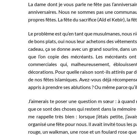
La dame dont je vous parle ne fête pas l’anniversai
anniversaires. Nous ne sommes pas une communaut
propres fêtes. La fête du sacrifice (Aïd el Kebir), la 
Le problème est qu’en tant que musulmanes, nous n’o
de bons plats, oui nous leur achetons des vêtements
cadeau, ça se donne avec un grand sourire, dans u
que l’on copie des mécréants. Les mécréants ont 
commerciales qui, malheureusement, éblouisse
décorations. Pour quelle raison sont-ils attirés par 
de nos fêtes islamiques. Avez-vous déjà récompensé 
appris à prendre ses ablutions ? Ou même parce qu’il a
J’aimerais te poser une question m sœur : à quand re
que ce sont des choses qui restent dans la mémoire
me rappelle très bien : lorsque j’étais petite, j’a
organisé une fête pour nous. Il avait invité tous les
rouge, un walkman, une rose et un foulard rose que n