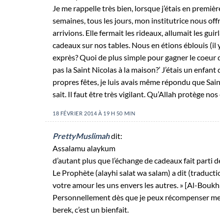
Je me rappelle très bien, lorsque j’étais en premièr
semaines, tous les jours, mon institutrice nous off
arrivions. Elle fermait les rideaux, allumait les gu
cadeaux sur nos tables. Nous en étions éblouis (il 
exprès? Quoi de plus simple pour gagner le coeur d’
pas la Saint Nicolas à la maison?’ J’étais un enfan
propres fêtes, je luis avais même répondu que Saint 
sait. Il faut être très vigilant. Qu’Allah protège n
18 FÉVRIER 2014 À 19 H 50 MIN
PrettyMuslimah
dit:
Assalamu alaykum
d’autant plus que l’échange de cadeaux fait parti d
Le Prophète (alayhi salat wa salam) a dit (traduct
votre amour les uns envers les autres. » [Al-Boukh
Personnellement dès que je peux récompenser mes e
berek, c’est un bienfait.