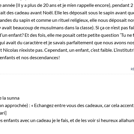
e année (Il y a plus de 20 ans et je m’en rappelle encore), pendant 2
rait des cadeau avant Noël. Elle les déposait sous le sapin avant q
irlandes du sapin et comme un rituel religieux, elle nous déposait no
y avait beaucoup de musulmans dans la classe). Si ça ce n’est pas fai
un enfant? Et des fois, elle me posait cette petite question ‘Tu ne 
t qui avait du caractère et je savais parfaitement que nous avons no
Nicolas n’existe pas. Cependant, un enfant, c’est faible. L’institutri
os enfants et nos descendances!
R
e la sunna
ion approchée) : « Echangez entre vous des cadeaux, car cela accen
ari]
nfants avec un cadeau je le fais, et de les voir si heureux allah