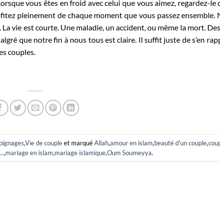
 Lorsque vous êtes en froid avec celui que vous aimez, regardez-le 
 Profitez pleinement de chaque moment que vous passez ensemble.
s. La vie est courte. Une maladie, un accident, ou même la mort. De
ré que notre fin à nous tous est claire. Il suffit juste de s’en rap
es couples.
oignages
,
Vie de couple
et marqué
Allah
,
amour en islam
,
beauté d'un couple
,
cou
..
,
mariage en islam
,
mariage islamique
,
Oum Soumeyya
.