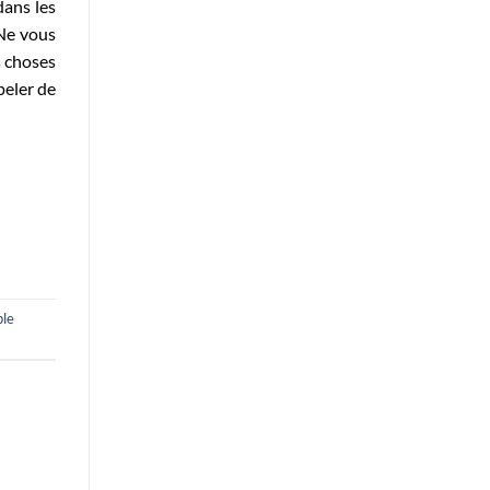
dans les
 Ne vous
s choses
peler de
ple