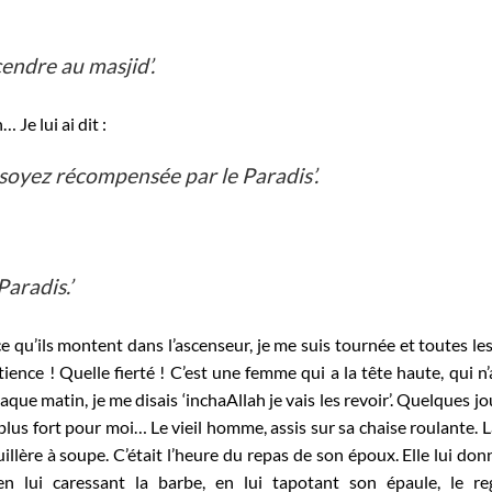
cendre au masjid’.
Je lui ai dit :
soyez récompensée par le Paradis’.
Paradis.’
ce qu’ils montent dans l’ascenseur, je me suis tournée et toutes le
ence ! Quelle fierté ! C’est une femme qui a la tête haute, qui n
aque matin, je me disais ‘inchaAllah je vais les revoir’. Quelques jo
ore plus fort pour moi… Le vieil homme, assis sur sa chaise roulante. 
uillère à soupe. C’était l’heure du repas de son époux. Elle lui don
 en lui caressant la barbe, en lui tapotant son épaule, le re