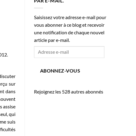
PAR E-MAIL.
Saisissez votre adresse e-mail pour
vous abonner à ce blog et recevoir
une notification de chaque nouvel
article par e-mail.
Adresse
2012.
e-
mail
ABONNEZ-VOUS
discuter
erçu sur
ent dans
Rejoignez les 528 autres abonnés
 souvent
s assise
eul, qui
 me suis
fficultés