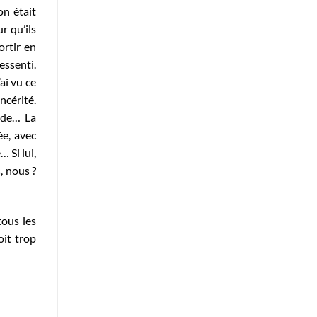
n était
r qu’ils
ortir en
essenti.
ai vu ce
ncérité.
ade… La
ée, avec
 Si lui,
, nous ?
tous les
oit trop