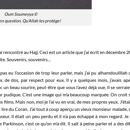
Oum Soumeyya ©
en question. Qu’Allah les protège!
ai rencontré au Hajj. Ceci est un article que j’ai écrit en décembre 
site. Souvenirs, souvenirs…
 pas eu l’occasion de trop leur parler, mais j’ai pu alhamdoulillah 
, de dos, par respect pour eux. Il y a quelques mois, j’avais ap
 un beau sourire, peut-être que vous l’avez déjà vue. Il se serrai
our pudique. C’est une image qui m’a beaucoup marquée. On croit
films. Mais non, moi je l’ai vu en vrai, de mes propres yeux. J’étai
t lire du Coran. J’ai tout à coup aperçu un vieux monsieur malade, s
eur. Il était un peu perdu et il n’a pas échappé à mon regard. Je
de Parkinson, c’est ce qu’on m’a dit. Il sait à peine parler et a des di