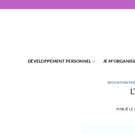
Passer
au
contenu
DÉVELOPPEMENT PERSONNEL
JE M’ORGANIS
EDUCATION PE
L
PUBLIÉ LE