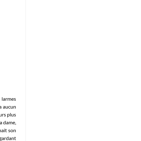
s larmes
’a aucun
urs plus
La dame,
nait son
gardant