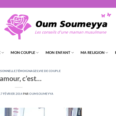
E
MON COUPLE
MON ENFANT
MA RELIGION
RSONNELLE
,
TÉMOIGNAGES
,
VIE DE COUPLE
’amour, c’est…
17 FÉVRIER 2014
PAR
OUMSOUMEYYA