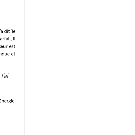
 dit ‘le
rfait, il
sœur est
endue et
l’ai
énergie.