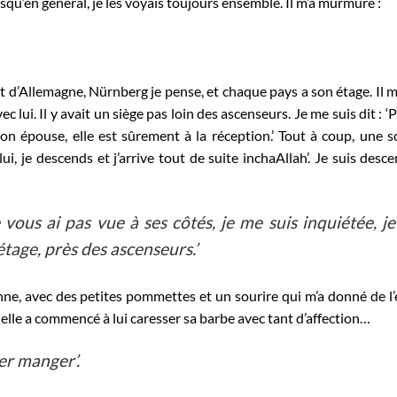
squ’en général, je les voyais toujours ensemble. Il m’a murmuré :
t d’Allemagne, Nürnberg je pense, et chaque pays a son étage. Il m’a
lui. Il y avait un siège pas loin des ascenseurs. Je me suis dit : ‘Pa
 son épouse, elle est sûrement à la réception.’ Tout à coup, une 
c lui, je descends et j’arrive tout de suite inchaAllah’. Je suis desc
vous ai pas vue à ses côtés, je me suis inquiétée, je 
tage, près des ascenseurs.’
e, avec des petites pommettes et un sourire qui m’a donné de l’
t elle a commencé à lui caresser sa barbe avec tant d’affection…
ler manger’.