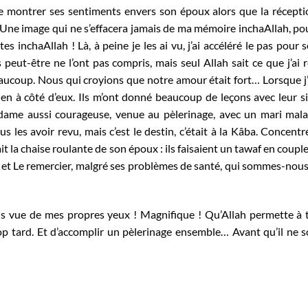
montrer ses sentiments envers son époux alors que la réceptio
 Une image qui ne s’effacera jamais de ma mémoire inchaAllah, pou
 inchaAllah ! Là, à peine je les ai vu, j’ai accéléré le pas pour s
eut-être ne l’ont pas compris, mais seul Allah sait ce que j’ai r
oup. Nous qui croyions que notre amour était fort… Lorsque j’
en à côté d’eux. Ils m’ont donné beaucoup de leçons avec leur si
 dame aussi courageuse, venue au pèlerinage, avec un mari mal
lus les avoir revu, mais c’est le destin, c’était à la Kâba. Concentr
it la chaise roulante de son époux : ils faisaient un tawaf en couple…
h et Le remercier, malgré ses problèmes de santé, qui sommes-nous
mais vue de mes propres yeux ! Magnifique ! Qu’Allah permette à 
op tard. Et d’accomplir un pèlerinage ensemble… Avant qu’il ne s