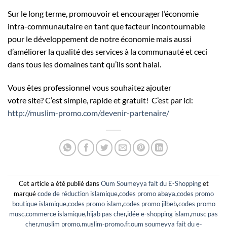
Sur le long terme, promouvoir et encourager l’économie
intra-communautaire en tant que facteur incontournable
pour le développement de notre économie mais aussi
d’améliorer la qualité des services à la communauté et ceci
dans tous les domaines tant qu’ils sont halal.
Vous êtes professionnel vous souhaitez ajouter
votre site? C’est simple, rapide et gratuit! C’est par ici:
http
:
//muslim-promo
.
com/devenir-partenaire/
Cet article a été publié dans
Oum Soumeyya fait du E-Shopping
et
marqué
code de réduction islamique
,
codes promo abaya
,
codes promo
boutique islamique
,
codes promo islam
,
codes promo jilbeb
,
codes promo
musc
,
commerce islamique
,
hijab pas cher
,
idée e-shopping islam
,
musc pas
cher
,
muslim promo
,
muslim-promo.fr
,
oum soumeyya fait du e-