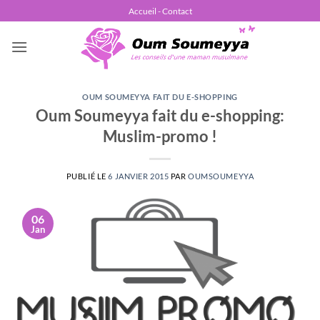
Passer
Accueil - Contact
au
contenu
OUM SOUMEYYA FAIT DU E-SHOPPING
Oum Soumeyya fait du e-shopping:
Muslim-promo !
PUBLIÉ LE
6 JANVIER 2015
PAR
OUMSOUMEYYA
06
Jan