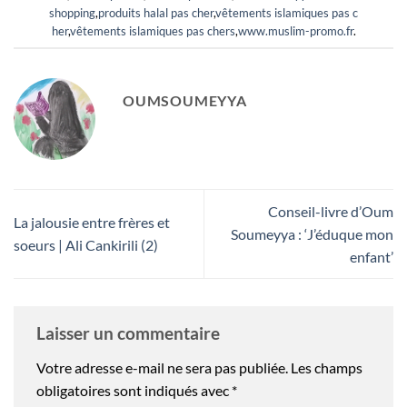
shopping
,
produits halal pas cher
,
vêtements islamiques pas c
her
,
vêtements islamiques pas chers
,
www.muslim-promo.fr
.
OUMSOUMEYYA
Conseil-livre d’Oum
La jalousie entre frères et
Soumeyya : ‘J’éduque mon
soeurs | Ali Cankirili (2)
enfant’
Laisser un commentaire
Votre adresse e-mail ne sera pas publiée.
Les champs
obligatoires sont indiqués avec
*