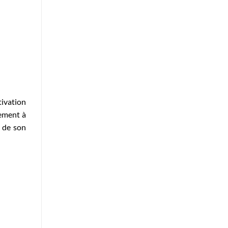
tivation
lement à
e de son