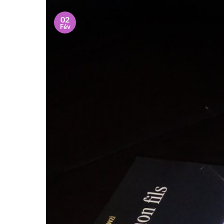
02
Fév