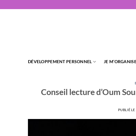
Passer
au
contenu
DÉVELOPPEMENT PERSONNEL
JE M’ORGANIS
Conseil lecture d’Oum Soum
PUBLIÉ LE