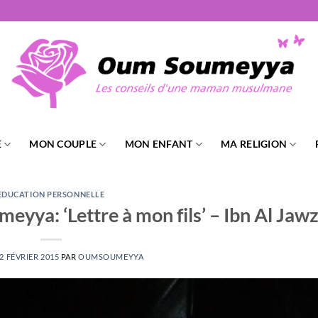
E
MON COUPLE
MON ENFANT
MA RELIGION
EDUCATION PERSONNELLE
eyya: ‘Lettre à mon fils’ – Ibn Al Jawz
2 FÉVRIER 2015
PAR
OUMSOUMEYYA