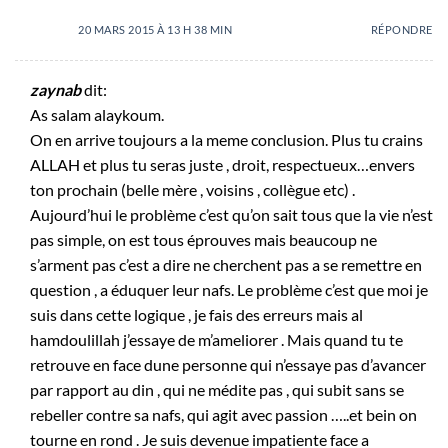
20 MARS 2015 À 13 H 38 MIN
RÉPONDRE
zaynab
dit:
As salam alaykoum.
On en arrive toujours a la meme conclusion. Plus tu crains
ALLAH et plus tu seras juste , droit, respectueux…envers
ton prochain (belle mère , voisins , collègue etc) .
Aujourd’hui le problème c’est qu’on sait tous que la vie n’est
pas simple, on est tous éprouves mais beaucoup ne
s’arment pas c’est a dire ne cherchent pas a se remettre en
question , a éduquer leur nafs. Le problème c’est que moi je
suis dans cette logique , je fais des erreurs mais al
hamdoulillah j’essaye de m’ameliorer . Mais quand tu te
retrouve en face dune personne qui n’essaye pas d’avancer
par rapport au din , qui ne médite pas , qui subit sans se
rebeller contre sa nafs, qui agit avec passion …..et bein on
tourne en rond . Je suis devenue impatiente face a