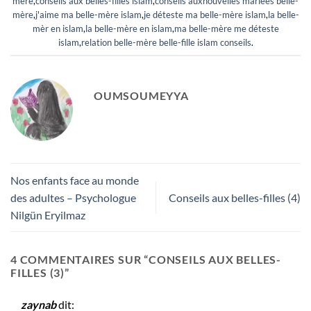
mère
,
conseils aux belles-filles islam
,
conseils auxnouvelles mariées belle-
mère
,
j'aime ma belle-mère islam
,
je déteste ma belle-mère islam
,
la belle-
mèr en islam
,
la belle-mère en islam
,
ma belle-mère me déteste
islam
,
relation belle-mère belle-fille islam conseils
.
OUMSOUMEYYA
Nos enfants face au monde
des adultes – Psychologue
Conseils aux belles-filles (4)
Nilgün Eryilmaz
4 COMMENTAIRES SUR “
CONSEILS AUX BELLES-
FILLES (3)
”
zaynab
dit: