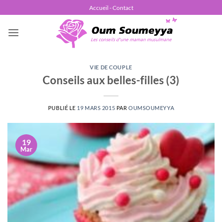
Passer
Accueil - Contact
au
contenu
VIE DE COUPLE
Conseils aux belles-filles (3)
PUBLIÉ LE
19 MARS 2015
PAR
OUMSOUMEYYA
19
Mar