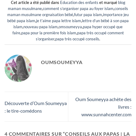
Cet article a été publié dans
Education des enfants
et marqué
blog
maman musulmane
,
comment s’organiser papa au foyer islam
,
conseils
maman musulmane orgnaisation bébé
,
futur papa islam
,
importance jeu
bébé papa islam
,
je t'aime papa lettre islam
,
lettre d’un bébé à son papa
islam
,
nouveau papa islam
,
omsoumeyya
,
papa hyper occupé que
faire
,
papa pour la première fois islam
,
papa très occupé comment
s’organiser
,
papa très occupé conseils
.
OUMSOUMEYYA
Oum Soumeyya achète des
Découverte d’Oum Soumeyya
livres :
: le tire-comédons
www.sunnahcenter.com
4 COMMENTAIRES SUR “
CONSEILS AUX PAPAS | LA