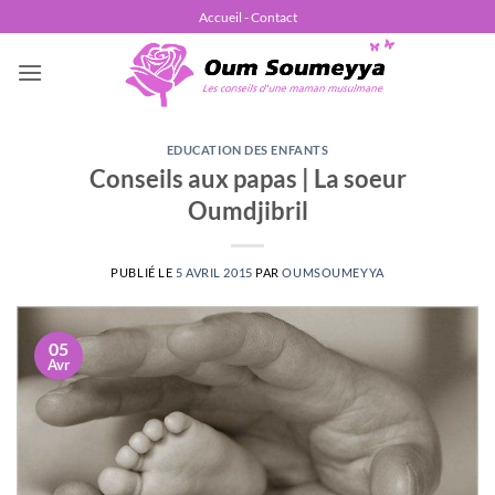
Passer
Accueil - Contact
au
contenu
EDUCATION DES ENFANTS
Conseils aux papas | La soeur
Oumdjibril
PUBLIÉ LE
5 AVRIL 2015
PAR
OUMSOUMEYYA
05
Avr