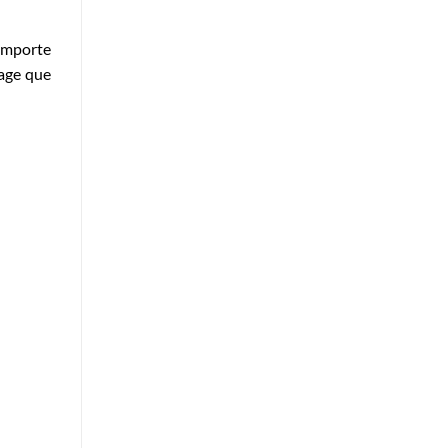
’importe
sage que