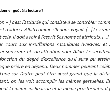
donner goût à la lecture ?
on – ] c’est l’attitude qui consiste à se contrôler comm
est d’adorer Allah comme s’Il nous voyait. […] Le cœu
ela. Il doit avoir à l’esprit Ses noms et attributs. […]
er court aux insufflations sataniques (weswes) et 
ser son cœur et son attention pour Allah. Le serviteu
onction du degré d’excellence qu’il aura pu attein
chaque prière en dépend. Deux hommes peuvent céléb
 l’une sur l’autre peut être aussi grand que la dist
tant, on les voit accomplir les mêmes gestuelles, il
uent la même inclinaison et la même prosternation.’ 