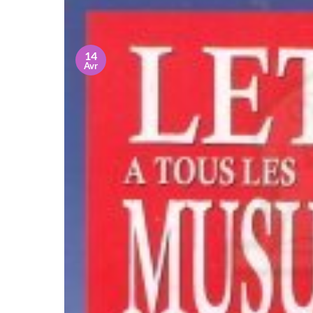
14
Avr