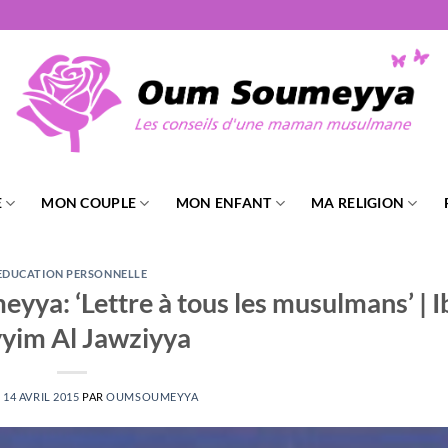
E
MON COUPLE
MON ENFANT
MA RELIGION
EDUCATION PERSONNELLE
yya: ‘Lettre à tous les musulmans’ | I
yim Al Jawziyya
E
14 AVRIL 2015
PAR
OUMSOUMEYYA