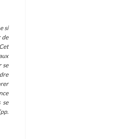
e si
r de
 Cet
aux
r se
dre
rer
ance
s se
(pp.