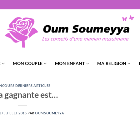
E
MON COUPLE
MON ENFANT
MA RELIGION
NCOURS
,
DERNIERS ARTICLES
la gagnante est…
17 JUILLET 2015
PAR
OUMSOUMEYYA