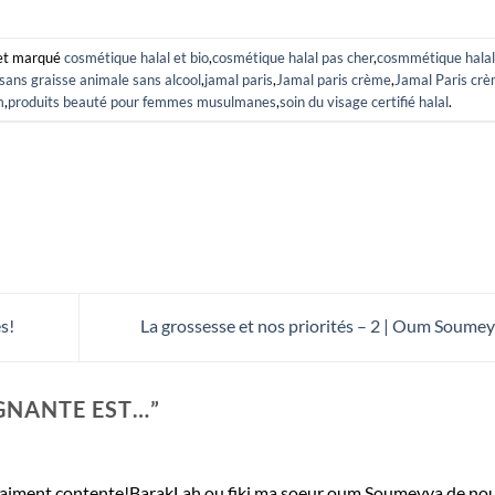
t marqué
cosmétique halal et bio
,
cosmétique halal pas cher
,
cosmmétique halal
sans graisse animale sans alcool
,
jamal paris
,
Jamal paris crème
,
Jamal Paris crè
m
,
produits beauté pour femmes musulmanes
,
soin du visage certifié halal
.
s!
La grossesse et nos priorités – 2 | Oum Soume
GNANTE EST…
”
aiment contente!BarakLah ou fiki ma soeur oum Soumeyya de no