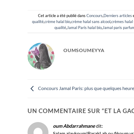
Cet article a été publié dans
Concours
,
Derniers articles
e
qualité
,
crème halal bio
,
crème halal sans alcool
,
crèmes halal 
qualité
,
Jamal Paris halal bio
,
Jamal paris parfu
OUMSOUMEYYA
Concours Jamal Paris: plus que quelques heure
UN COMMENTAIRE SUR “
ET LA GA
oum Abdarrahmane
dit:
Salam alaykoum!BarakLah ou fikoum vr