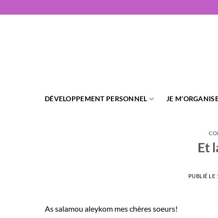
Passer
au
contenu
DÉVELOPPEMENT PERSONNEL
JE M’ORGANIS
CO
Et 
PUBLIÉ LE
As salamou aleykom mes chères soeurs!