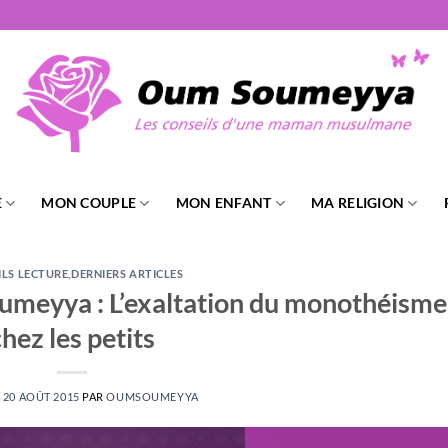
E
MON COUPLE
MON ENFANT
MA RELIGION
ILS LECTURE
,
DERNIERS ARTICLES
umeyya : L’exaltation du monothéisme
hez les petits
E
20 AOÛT 2015
PAR
OUMSOUMEYYA