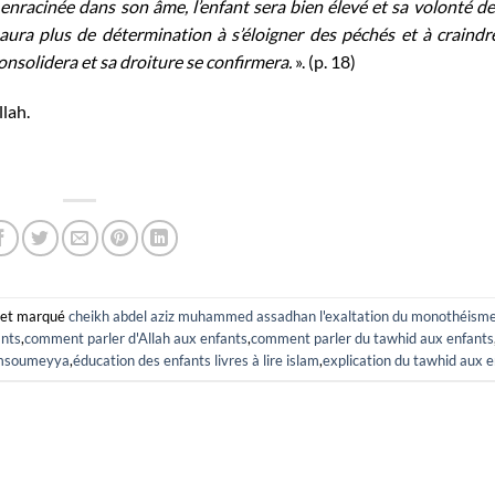
t enracinée dans son âme, l’enfant sera bien élevé et sa volonté de 
 aura plus de détermination à s’éloigner des péchés et à craindr
onsolidera et sa droiture se confirmera.
». (p. 18)
llah.
et marqué
cheikh abdel aziz muhammed assadhan l'exaltation du monothéisme
ants
,
comment parler d'Allah aux enfants
,
comment parler du tawhid aux enfants
oumsoumeyya
,
éducation des enfants livres à lire islam
,
explication du tawhid aux e