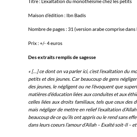
Titre : L’exaltation du monothéisme chez les petits
Maison d’édition : Ibn Badis
Nombre de pages : 31 (version arabe comprise dans l
Prix : +/- 4 euros
Des extraits remplis de sagesse
« […] ce dont on va parler ici, c’est l’exaltation du
petits et des jeunes. Car beaucoup de gens négligent
des jeunes, le négligent ou ne l’évoquent que superf
matières d’éducation liées aux conduites et aux éthi
celles liées aux droits familiaux, tels que ceux des
mais négliger de mettre en relief l’exaltation d’Allah
beaucoup de ce qu’ils ont appris ou le rend sans eff
dans leurs coeurs l’amour d’Allah – Exalté soit-Il – e