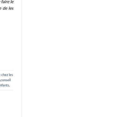
faire le
e de les
 chez les
,
conseil
nfants
.