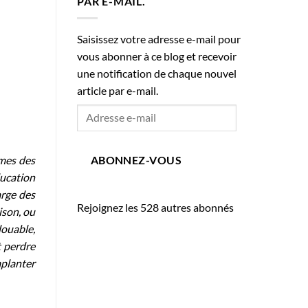
PAR E-MAIL.
Saisissez votre adresse e-mail pour
vous abonner à ce blog et recevoir
une notification de chaque nouvel
article par e-mail.
Adresse
e-
mail
âmes des
ABONNEZ-VOUS
ducation
arge des
Rejoignez les 528 autres abonnés
ison, ou
louable,
t perdre
mplanter