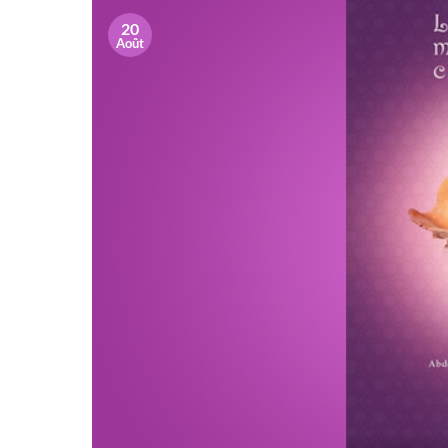
20
Août