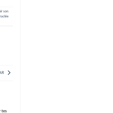
ir son
raclée
SAR
r tes