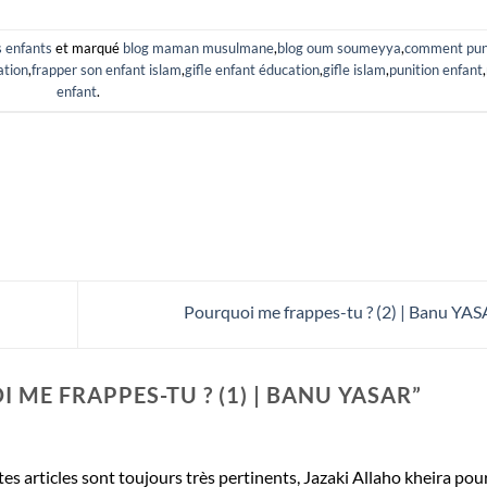
 enfants
et marqué
blog maman musulmane
,
blog oum soumeyya
,
comment pun
ation
,
frapper son enfant islam
,
gifle enfant éducation
,
gifle islam
,
punition enfant
,
enfant
.
Pourquoi me frappes-tu ? (2) | Banu YA
 ME FRAPPES-TU ? (1) | BANU YASAR
”
es articles sont toujours très pertinents, Jazaki Allaho kheira pou