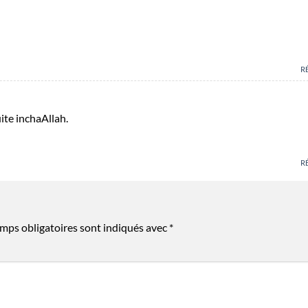
R
uite inchaAllah.
R
mps obligatoires sont indiqués avec
*