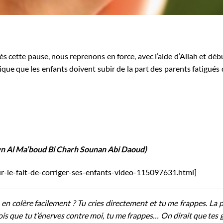
ès cette pause, nous reprenons en force, avec l’aide d’Allah et déb
ique que les enfants doivent subir de la part des parents fatigués 
n Al Ma’boud Bi Charh Sounan Abi Daoud)
-sur-le-fait-de-corriger-ses-enfants-video-115097631.html]
n colère facilement ? Tu cries directement et tu me frappes. La 
fois que tu t’énerves contre moi, tu me frappes… On dirait que tes g