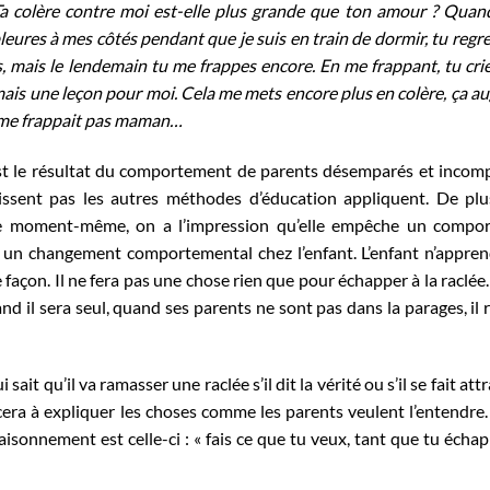
Ta colère contre moi est-elle plus grande que ton amour ? Qua
eures à mes côtés pendant que je suis en train de dormir, tu regre
es, mais le lendemain tu me frappes encore. En me frappant, tu crie
 jamais une leçon pour moi. Cela me mets encore plus en colère, ça 
e me frappait pas maman…
 est le résultat du comportement de parents désemparés et incom
ssent pas les autres méthodes d’éducation appliquent. De plus
 le moment-même, on a l’impression qu’elle empêche un compo
as un changement comportemental chez l’enfant. L’enfant n’appre
 façon. Il ne fera pas une chose rien que pour échapper à la raclée.
d il sera seul, quand ses parents ne sont pas dans la parages, il r
ait qu’il va ramasser une raclée s’il dit la vérité ou s’il se fait att
ncera à expliquer les choses comme les parents veulent l’entendre.
isonnement est celle-ci : « fais ce que tu veux, tant que tu échap