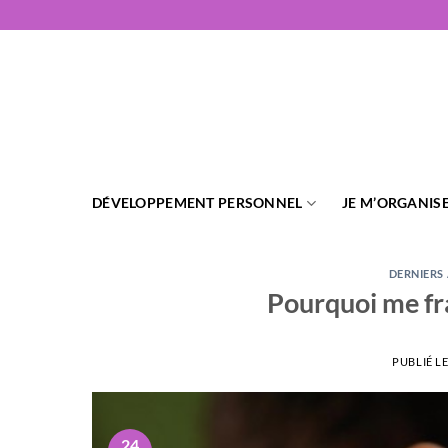
Passer
au
contenu
DÉVELOPPEMENT PERSONNEL
JE M’ORGANIS
DERNIERS
Pourquoi me fr
PUBLIÉ L
24