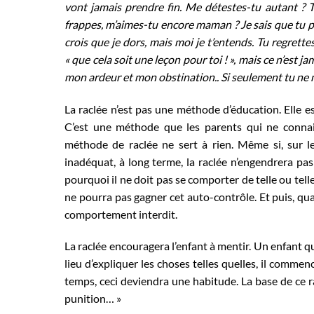
vont jamais prendre fin. Me détestes-tu autant ? 
frappes, m’aimes-tu encore maman ? Je sais que tu pl
crois que je dors, mais moi je t’entends. Tu regrett
« que cela soit une leçon pour toi ! », mais ce n’est
mon ardeur et mon obstination.. Si seulement tu n
La raclée n’est pas une méthode d’éducation. Elle
C’est une méthode que les parents qui ne connai
méthode de raclée ne sert à rien. Même si, sur
inadéquat, à long terme, la raclée n’engendrera p
pourquoi il ne doit pas se comporter de telle ou telle
ne pourra pas gagner cet auto-contrôle. Et puis, quan
comportement interdit.
La raclée encouragera l’enfant à mentir. Un enfant qui s
lieu d’expliquer les choses telles quelles, il comme
temps, ceci deviendra une habitude. La base de ce ra
punition… »