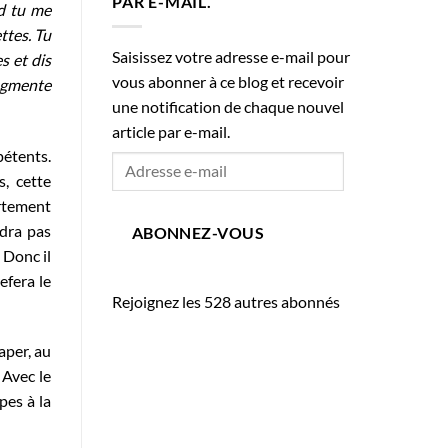
PAR E-MAIL.
nd tu me
ttes. Tu
Saisissez votre adresse e-mail pour
s et dis
vous abonner à ce blog et recevoir
augmente
une notification de chaque nouvel
article par e-mail.
pétents.
Adresse
, cette
e-
rtement
mail
ndra pas
ABONNEZ-VOUS
 Donc il
efera le
Rejoignez les 528 autres abonnés
raper, au
 Avec le
pes à la