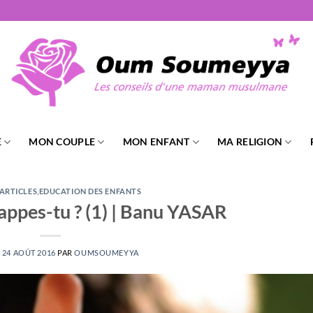
E
MON COUPLE
MON ENFANT
MA RELIGION
 ARTICLES
,
EDUCATION DES ENFANTS
appes-tu ? (1) | Banu YASAR
E
24 AOÛT 2016
PAR
OUMSOUMEYYA