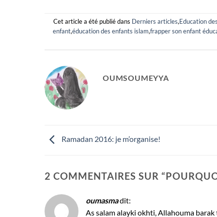
Cet article a été publié dans
Derniers articles
,
Education des
enfant
,
éducation des enfants islam
,
frapper son enfant éduc
OUMSOUMEYYA
Ramadan 2016: je m’organise!
2 COMMENTAIRES SUR “
POURQUOI
oumasma
dit:
As salam alayki okhti, Allahouma barak t