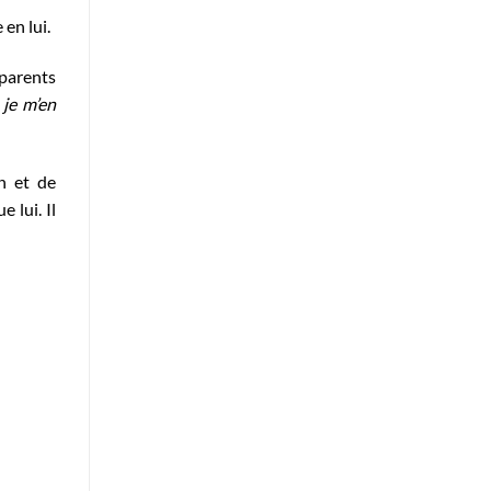
 en lui.
 parents
 je m’en
n et de
 lui. Il