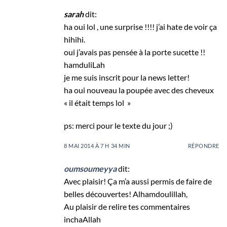
sarah
dit:
ha oui lol , une surprise !!!! j’ai hate de voir ça
hihihi.
oui j’avais pas pensée à la porte sucette !!
hamduliLah
je me suis inscrit pour la news letter!
ha oui nouveau la poupée avec des cheveux
« il était temps lol »
ps: merci pour le texte du jour ;)
8 MAI 2014 À 7 H 34 MIN
RÉPONDRE
oumsoumeyya
dit:
Avec plaisir! Ça m’a aussi permis de faire de
belles découvertes! Alhamdoulillah,
Au plaisir de relire tes commentaires
inchaAllah