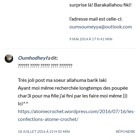
surprise là! Barakallahou fiki!
l’adresse mail est celle-ci:
oumsoumeyya@outlook.com
9 MAI 2014 À 17 H 41 MIN
Oumhodheyfa
dit:
?????? ????? ????? ???? ???????
Très joli post ma soeur allahuma barik laki
Ayant moi même recherchée longtemps des poupée
char3i pour ma fille j’ai fini par les faire moi même )))
Ici^^
https://atomecrochet.wordpress.com/2016/07/16/les-
confections-atome-crochet/
18 JUILLET 2016 À 22 H 03 MIN
RÉPONDRE