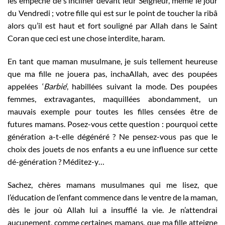
les empêche de s’incliner devant leur Seigneur, même le jour
du Vendredi ; votre fille qui est sur le point de toucher la ribâ
alors qu’il est haut et fort souligné par Allah dans le Saint
Coran que ceci est une chose interdite, haram.
En tant que maman musulmane, je suis tellement heureuse
que ma fille ne jouera pas, inchaAllah, avec des poupées
appelées ‘
Barbie
‘, habillées suivant la mode. Des poupées
femmes, extravagantes, maquillées abondamment, un
mauvais exemple pour toutes les filles censées être de
futures mamans. Posez-vous cette question : pourquoi cette
génération a-t-elle dégénéré ? Ne pensez-vous pas que le
choix des jouets de nos enfants a eu une influence sur cette
dé-génération ? Méditez-y…
Sachez, chères mamans musulmanes qui me lisez, que
l’éducation de l’enfant commence dans le ventre de la maman,
dès le jour où Allah lui a insufflé la vie. Je n’attendrai
aucunement, comme certaines mamans, que ma fille atteigne