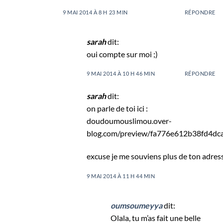
9 MAI 2014 À 8 H 23 MIN
RÉPONDRE
sarah
dit:
oui compte sur moi ;)
9 MAI 2014 À 10 H 46 MIN
RÉPONDRE
sarah
dit:
on parle de toi ici :
doudoumouslimou.over-
blog.com/preview/fa776e612b38fd4d
excuse je me souviens plus de ton adress
9 MAI 2014 À 11 H 44 MIN
oumsoumeyya
dit:
Olala, tu m’as fait une belle