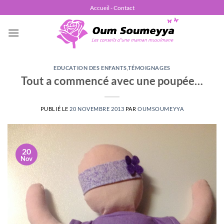
Passer
Accueil - Contact
au
contenu
EDUCATION DES ENFANTS
,
TÉMOIGNAGES
Tout a commencé avec une poupée…
PUBLIÉ LE
20 NOVEMBRE 2013
PAR
OUMSOUMEYYA
20
Nov