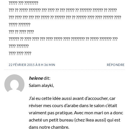
????? ??? ????????
??? ?? ????? ??????? ??? ???? ?? ??? ????? ?? ??????? ?????? ?? ?????
??? ???? ??? ??? ??? ????? ?? ?????? ??? ?? ?????? ???? ???? ?????? ????
????? ???????
??? ?? ???? ????
?????? ?? ???? ???? ??? ???? ????? ???? ???????? ?? ????? ??????? ???
???? ???????
???? ???? ????
22 FÉVRIER 2015 À 8 H 36 MIN
RÉPONDRE
helene
dit:
Salam alayki,
J’ai eu cette idée aussi avant d’accoucher, car
réviser mes cours d’arabe dans le salon c’était
vraiment pas pratique. Avec mon mari on a donc
acheté un petit bureau (chez Ikea aussi) qui est
dans notre chambre.