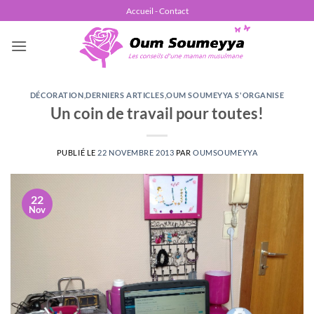
Passer
Accueil - Contact
au
contenu
DÉCORATION
,
DERNIERS ARTICLES
,
OUM SOUMEYYA S'ORGANISE
Un coin de travail pour toutes!
PUBLIÉ LE
22 NOVEMBRE 2013
PAR
OUMSOUMEYYA
22
Nov