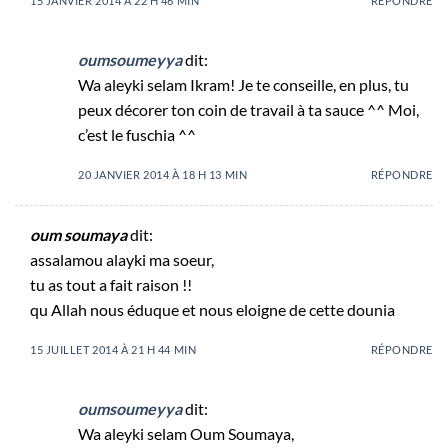
15 JANVIER 2014 À 22 H 46 MIN
RÉPONDRE
oumsoumeyya
dit:
Wa aleyki selam Ikram! Je te conseille, en plus, tu
peux décorer ton coin de travail à ta sauce ^^ Moi,
c’est le fuschia ^^
20 JANVIER 2014 À 18 H 13 MIN
RÉPONDRE
oum soumaya
dit:
assalamou alayki ma soeur,
tu as tout a fait raison !!
qu Allah nous éduque et nous eloigne de cette dounia
15 JUILLET 2014 À 21 H 44 MIN
RÉPONDRE
oumsoumeyya
dit:
Wa aleyki selam Oum Soumaya,