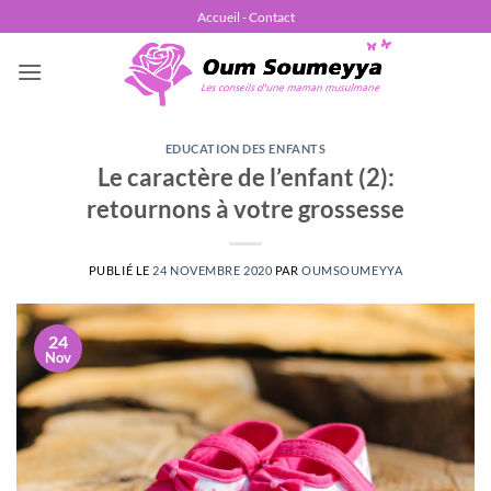
Passer
Accueil - Contact
au
contenu
EDUCATION DES ENFANTS
Le caractère de l’enfant (2):
retournons à votre grossesse
PUBLIÉ LE
24 NOVEMBRE 2020
PAR
OUMSOUMEYYA
24
Nov