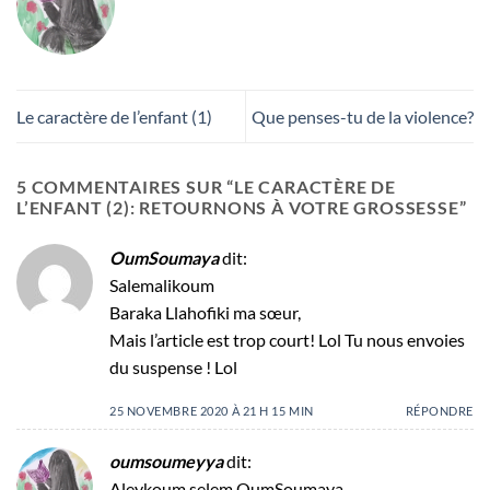
Le caractère de l’enfant (1)
Que penses-tu de la violence?
5 COMMENTAIRES SUR “
LE CARACTÈRE DE
L’ENFANT (2): RETOURNONS À VOTRE GROSSESSE
”
OumSoumaya
dit:
Salemalikoum
Baraka Llahofiki ma sœur,
Mais l’article est trop court! Lol Tu nous envoies
du suspense ! Lol
25 NOVEMBRE 2020 À 21 H 15 MIN
RÉPONDRE
oumsoumeyya
dit:
Aleykoum selem OumSoumaya,